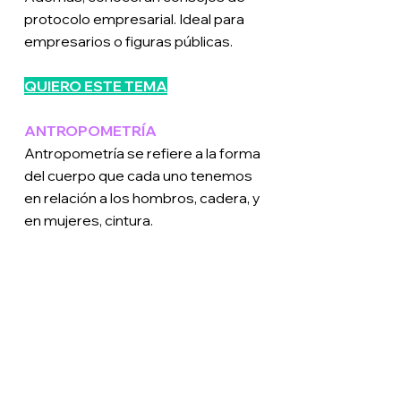
protocolo empresarial. Ideal para
empresarios o figuras públicas.
QUIERO ESTE TEMA
ANTROPOMETRÍA
Antropometría se refiere a la forma
del cuerpo que cada uno tenemos
en relación a los hombros, cadera, y
en mujeres, cintura.
En imagología se clasifican de la
siguiente manera:
A
V
H
I
O