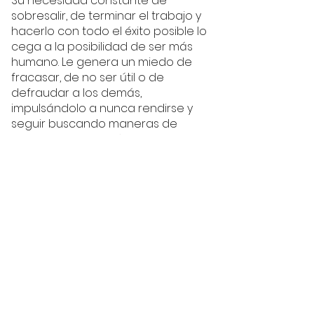
Su necesidad constante de 
sobresalir, de terminar el trabajo y 
hacerlo con todo el éxito posible lo 
cega a la posibilidad de ser más 
humano. Le genera un miedo de 
fracasar, de no ser útil o de 
defraudar a los demás, 
impulsándolo a nunca rendirse y 
seguir buscando maneras de 
cumplir con su misión, poniendo 
incluso sus intereses y creencias 
personales por encima de reglas o 
instrucciones– haciéndolo lo que 
es, un personaje misterioso, al cual 
aún conociéndolo por décadas, 
seguimos siguiendo como si fuera 
la primera vez que lo vemos. 
Como hemos visto en otros análisis, 
la vestimenta y el estilo son parte 
clave para diseñar y darle vida a 