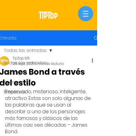
Entrada
Todas las entradas
TipTop MX
Todas las entradas
26 sept 2021
4 min de lectura
James Bond a través
Consejos
del estilo
Comunidad
Reservado, misterioso, inteligente, 
Empresas
atractivo. Estas son solo algunas de 
las palabras que se usan al 
describir a uno de los personajes 
más famosos y clásicos de las 
últimas casi seis décadas – James 
Bond. 