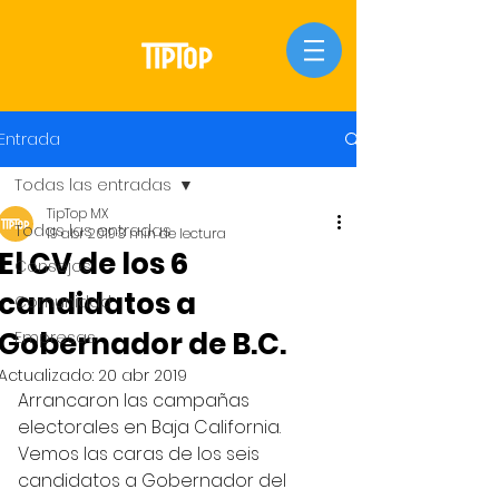
Entrada
Todas las entradas
TipTop MX
Todas las entradas
19 abr 2019
3 min de lectura
El CV de los 6
Consejos
candidatos a
Comunidad
Gobernador de B.C.
Empresas
Actualizado:
20 abr 2019
Arrancaron las campañas 
electorales en Baja California. 
Vemos las caras de los seis 
candidatos a Gobernador del 